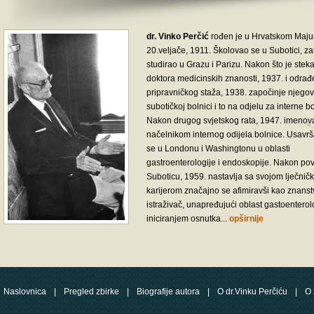
O zbirci
dr. Vinko Perčić
rođen je u Hrvatskom Maju
20.veljače, 1911. Školovao se u Subotici, za
studirao u Grazu i Parizu. Nakon što je steka
doktora medicinskih znanosti, 1937. i odra
pripravničkog staža, 1938. započinje njegov
subotičkoj bolnici i to na odjelu za interne bo
Nakon drugog svjetskog rata, 1947. imenov
načelnikom internog odijela bolnice. Usavr
se u Londonu i Washingtonu u oblasti
gastroenterologije i endoskopije. Nakon pov
Suboticu, 1959. nastavlja sa svojom lječni
karijerom značajno se afimiravši kao znanst
istraživač, unapređujući oblast gastoenterol
iniciranjem osnutka...
opširnije
Naslovnica
|
Pregled zbirke
|
Biografije autora
|
O dr.Vinku Perčiću
|
O 